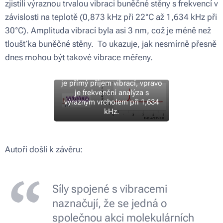
zjistili výraznou trvalou vibraci buněčné stěny s frekvencí v
závislosti na teplotě (0,873 kHz při 22°C až 1,634 kHz při
30°C). Amplituda vibrací byla asi 3 nm, což je méně než
tloušťka buněčné stěny. To ukazuje, jak nesmírně přesně
Mechanické vibrace buněčné
dnes mohou být takové vibrace měřeny.
stěny kvasinkových buněk,
měřené Pellingem a kol. Vlevo
je přímý příjem vibrací, vpravo
je frekvenční analýza s
výrazným vrcholem při 1,634
kHz.
Autoři došli k závěru:
Síly spojené s vibracemi
naznačují, že se jedná o
společnou akci molekulárních