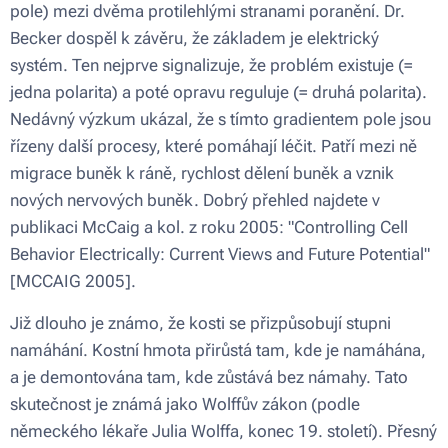
pole) mezi dvěma protilehlými stranami poranění. Dr.
Becker dospěl k závěru, že základem je elektrický
systém. Ten nejprve signalizuje, že problém existuje (=
jedna polarita) a poté opravu reguluje (= druhá polarita).
Nedávný výzkum ukázal, že s tímto gradientem pole jsou
řízeny další procesy, které pomáhají léčit. Patří mezi ně
migrace buněk k ráně, rychlost dělení buněk a vznik
nových nervových buněk. Dobrý přehled najdete v
publikaci McCaig a kol. z roku 2005: "Controlling Cell
Behavior Electrically: Current Views and Future Potential"
[MCCAIG 2005].
Již dlouho je známo, že kosti se přizpůsobují stupni
namáhání. Kostní hmota přirůstá tam, kde je namáhána,
a je demontována tam, kde zůstává bez námahy. Tato
skutečnost je známá jako Wolffův zákon (podle
německého lékaře Julia Wolffa, konec 19. století). Přesný