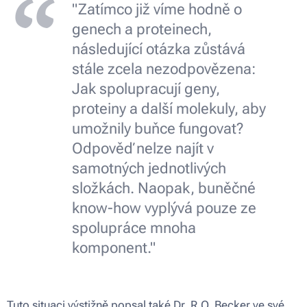
"Zatímco již víme hodně o
genech a proteinech,
následující otázka zůstává
stále zcela nezodpovězena:
Jak spolupracují geny,
proteiny a další molekuly, aby
umožnily buňce fungovat?
Odpověď nelze najít v
samotných jednotlivých
složkách. Naopak, buněčné
know-how vyplývá pouze ze
spolupráce mnoha
komponent."
Tuto situaci výstižně popsal také Dr. R.O. Becker ve své