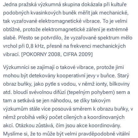
Jedna pražská výzkumná skupina dokázala při kultuře
podobných kvasinkových buněk měřit jak mechanické,
tak vyzařované elektromagnetické vibrace. To je velmi
obtížné, protože elektromagnetické záření je extrémně
slabé. Přesto se potvrdilo, že vyzařované spektrum mělo
vrchol při 0,8 kHz, přesně na frekvenci mechanických
vibrací. [POKORNY 2008, CIFRA 2009]
Výzkumníci se zajímají o takové vibrace, protože jimi
mohou být detekovány kooperativní jevy v buňce. Starý
obraz buňky, jako pytle s vodou, v němž ionty, bílkoviny
atd. bloudí svévolnou difúzí (tepelným pohybem) sem a
tam a setkává se jen náhodou, se díky takovým
výzkumům stále více posouvá směrem k obrazu buňky, v
němž probíhá velký počet cílených a koordinovaných
akcí. Otázkou zůstává, čím jsou akce koordinovány.
Myslíme si, že to může být velmi pravděpodobně vitální