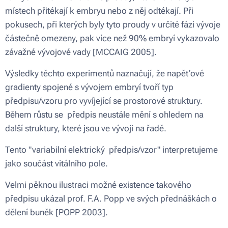
místech přitékají k embryu nebo z něj odtékají. Při
pokusech, při kterých byly tyto proudy v určité fázi vývoje
částečně omezeny, pak více než 90% embryí vykazovalo
závažné vývojové vady [MCCAIG 2005].
Výsledky těchto experimentů naznačují, že napěťové
gradienty spojené s vývojem embryí tvoří typ
předpisu/vzoru pro vyvíjející se prostorové struktury.
Během růstu se předpis neustále mění s ohledem na
další struktury, které jsou ve vývoji na řadě.
Tento "variabilní elektrický předpis/vzor" interpretujeme
jako součást vitálního pole.
Velmi pěknou ilustraci možné existence takového
předpisu ukázal prof. F.A. Popp ve svých přednáškách o
dělení buněk [POPP 2003].