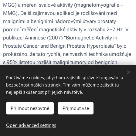
MGG) a měření svalové aktivity (magnetomyografie –
MMG). Další zajímavou aplikací je rozlišování mezi
maligními a benigními nádorovými útvary prostaty
pomocí měření magnetické aktivity v rozsahu 2–7 Hz. V
publikaci Anninose (2007) "Biomagnetic Activity in
Prostate Cancer and Benign Prostate Hyperplasia" bylo
prokázáno, že tato rychlá, neinvazivní technika umožňuje
s 95% jistotou rozlišit maligní tumory od benigních.
Vyzařování v kmitočtovém rozsahu 1 kHz až 300 MHz
Používáme cookies, abychom zajistili správné fungování a
bezpečnost našich stránek. Tím vám můžeme zajistit tu
V tomto kmitočtovém pásmu existuje jen málo údajů o
nejlepší zkušenost při jejich návštěvě.
lidském těle . Záření kolem 1 kHz bylo zaznamenáno u
buněčných kultur. Probíhá zde zřejmě relativně málo
Přijmout nezbytné
Přijmout vše
tělesných procesů, což znamená, že žádné měřitelné
signály nevystupují na pozadí šumu.
Open advanced settings
Vyzařování v mikrovlnném rozsahu od 300 MHz do