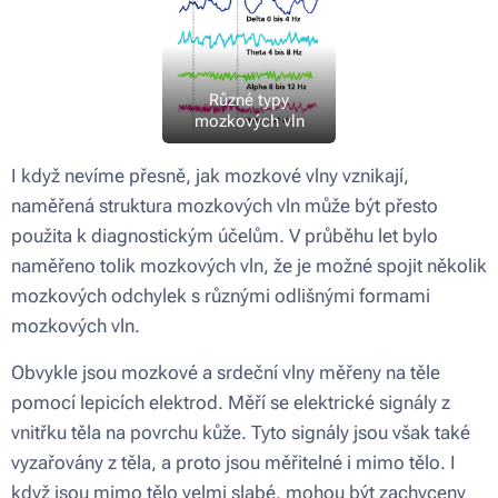
Různé typy
mozkových vln
I když nevíme přesně, jak mozkové vlny vznikají,
naměřená struktura mozkových vln může být přesto
použita k diagnostickým účelům. V průběhu let bylo
naměřeno tolik mozkových vln, že je možné spojit několik
mozkových odchylek s různými odlišnými formami
mozkových vln.
Obvykle jsou mozkové a srdeční vlny měřeny na těle
pomocí lepicích elektrod. Měří se elektrické signály z
vnitřku těla na povrchu kůže. Tyto signály jsou však také
vyzařovány z těla, a proto jsou měřitelné i mimo tělo. I
když jsou mimo tělo velmi slabé, mohou být zachyceny