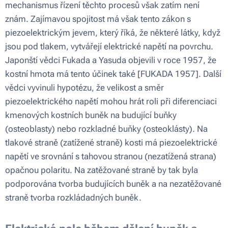
mechanismus řízení těchto procesů však zatím není
znám. Zajímavou spojitost má však tento zákon s
piezoelektrickým jevem, který říká, že některé látky, když
jsou pod tlakem, vytvářejí elektrické napětí na povrchu.
Japonští vědci Fukada a Yasuda objevili v roce 1957, že
kostní hmota má tento účinek také [FUKADA 1957]. Další
vědci vyvinuli hypotézu, že velikost a směr
piezoelektrického napětí mohou hrát roli při diferenciaci
kmenových kostních buněk na budující buňky
(osteoblasty) nebo rozkladné buňky (osteoklásty). Na
tlakové straně (zatížené straně) kosti má piezoelektrické
napětí ve srovnání s tahovou stranou (nezatížená strana)
opačnou polaritu. Na zatěžované straně by tak byla
podporována tvorba budujících buněk a na nezatěžované
straně tvorba rozkládadných buněk.