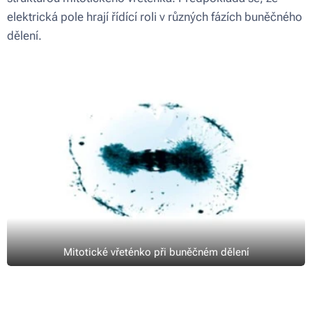
elektrická pole hrají řídící roli v různých fázích buněčného
dělení.
Mitotické vřeténko při buněčném dělení