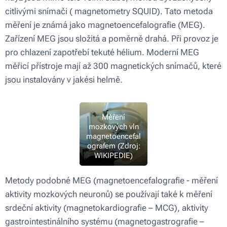
citlivými snímači ( magnetometry SQUID). Tato metoda
měření je známá jako magnetoencefalografie (MEG).
Zařízení MEG jsou složitá a poměrně drahá. Při provoz je
pro chlazení zapotřebí tekuté hélium. Moderní MEG
měřicí přístroje mají až 300 magnetických snímačů, které
jsou instalovány v jakési helmě.
Měření
mozkových vln
magnetoencefal
ografem (Zdroj:
WIKIPEDIE)
Metody podobné MEG (magnetoencefalografie - měření
aktivity mozkových neuronů) se používají také k měření
srdeční aktivity (magnetokardiografie – MCG), aktivity
gastrointestinálního systému (magnetogastrografie –