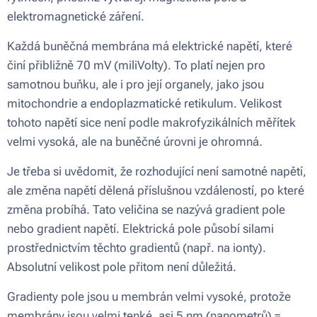
elektromagnetické záření.
Každá buněčná membrána má elektrické napětí, které
činí přibližně 70 mV (miliVolty). To platí nejen pro
samotnou buňku, ale i pro její organely, jako jsou
mitochondrie a endoplazmatické retikulum. Velikost
tohoto napětí sice není podle makrofyzikálních měřítek
velmi vysoká, ale na buněčné úrovni je ohromná.
Je třeba si uvědomit, že rozhodující není samotné napětí,
ale změna napětí dělená příslušnou vzdáleností, po které
změna probíhá. Tato veličina se nazývá gradient pole
nebo gradient napětí. Elektrická pole působí silami
prostřednictvím těchto gradientů (např. na ionty).
Absolutní velikost pole přitom není důležitá.
Gradienty pole jsou u membrán velmi vysoké, protože
membrány jsou velmi tenké, asi 5 nm (nanometrů) =