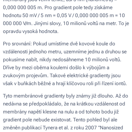
0,000 000 005 m. Pro gradient pole tedy získáme
hodnotu 50 mV / 5 nm = 0,05 V / 0,000 000 005 m = 10
000 000 V/m. Jinými slovy, 10 milionů voltů na metr. To je
opravdu vysoká hodnota.
Pro srovnání: Pokud umístíme dvě kovové koule do
vzdálenosti jednoho metru, uzemníme jednu a druhou se
pokusíme nabít, nikdy nedosáhneme 10 milionů voltů.
Dříve by mezi oběma koulemi došlo k výbojům a
zvukovým projevům. Takové elektrické gradienty jsou
však v buňkách běžné a hrají klíčovou roli při řízení iontů.
Tyto membránové gradienty byly známy již dlouho. Až do
nedávna se předpokládalo, že na krátkou vzdálenost od
membrány napětí klesne na nulu a od tohoto bodu již
gradient pole nebude existovat. Tento pohled byl ale
změněn publikací Tynera et al. z roku 2007 "Nanosized