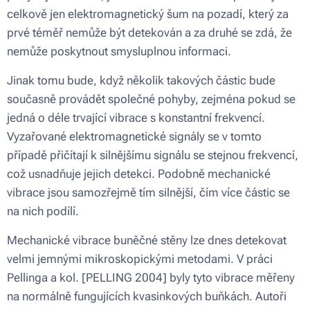
celkově jen elektromagnetický šum na pozadí, který za
prvé téměř nemůže být detekován a za druhé se zdá, že
nemůže poskytnout smysluplnou informaci.
Jinak tomu bude, když několik takových částic bude
současně provádět společné pohyby, zejména pokud se
jedná o déle trvající vibrace s konstantní frekvencí.
Vyzařované elektromagnetické signály se v tomto
případě přičítají k silnějšímu signálu se stejnou frekvencí,
což usnadňuje jejich detekci. Podobně mechanické
vibrace jsou samozřejmě tím silnější, čím více částic se
na nich podílí.
Mechanické vibrace buněčné stěny lze dnes detekovat
velmi jemnými mikroskopickými metodami. V práci
Pellinga a kol. [PELLING 2004] byly tyto vibrace měřeny
na normálně fungujících kvasinkových buňkách. Autoři