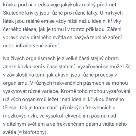
křivka pod ní představuje jakýkoliv reálný předmět.
Skutečné křivky jsou různé pro různé látky. U mrtvých
látek jsou reálné emise vždy nižší než u ideální křivky
černého tělesa, jak je tomu i v tomto příkladu. Záření
vpravo od viditelného světla se nazývá tepelné záření
nebo infračervené záření.
Na živých organismech je z velké části stejný obraz.
Jenže křivka není v čase stabilní. Vyzařování se může lišit
v závislosti na tom, jak aktivní jsou různé procesy v
organismu. V různých frekvenčních pásmech se mohou
vyskytovat různé variace. Kromě toho mohou vyzařování
u živých organismů ležet i nad ideální křivkou černého
tělesa. Tak je tomu např. při nízkých frekvencích u
mozkových vln, ve vysokofrekvenčním pásmu nad
viditelným světlem a ve frekvenčním pásmu viditelného
světla (= biofotony).