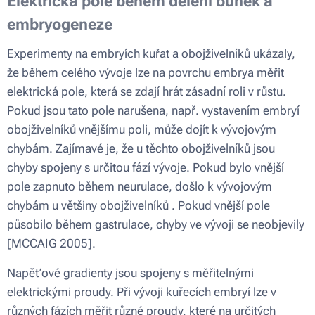
Elektrická pole během dělení buněk a
embryogeneze
Experimenty na embryích kuřat a obojživelníků ukázaly,
že během celého vývoje lze na povrchu embrya měřit
elektrická pole, která se zdají hrát zásadní roli v růstu.
Pokud jsou tato pole narušena, např. vystavením embryí
obojživelníků vnějšímu poli, může dojít k vývojovým
chybám. Zajímavé je, že u těchto obojživelníků jsou
chyby spojeny s určitou fází vývoje. Pokud bylo vnější
pole zapnuto během neurulace, došlo k vývojovým
chybám u většiny obojživelníků . Pokud vnější pole
působilo během gastrulace, chyby ve vývoji se neobjevily
[MCCAIG 2005].
Napěťové gradienty jsou spojeny s měřitelnými
elektrickými proudy. Při vývoji kuřecích embryí lze v
různých fázích měřit různé proudy, které na určitých