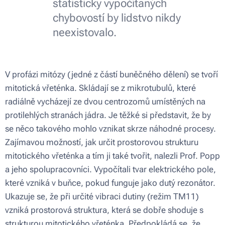
statisticky vypočítaných
chybovostí by lidstvo nikdy
neexistovalo.
V profázi mitózy (jedné z částí buněčného dělení) se tvoří
mitotická vřeténka. Skládají se z mikrotubulů, které
radiálně vycházejí ze dvou centrozomů umístěných na
protilehlých stranách jádra. Je těžké si představit, že by
se něco takového mohlo vznikat skrze náhodné procesy.
Zajímavou možností, jak určit prostorovou strukturu
mitotického vřeténka a tím ji také tvořit, nalezli Prof. Popp
a jeho spolupracovníci. Vypočítali tvar elektrického pole,
které vzniká v buňce, pokud funguje jako dutý rezonátor.
Ukazuje se, že při určité vibraci dutiny (režim TM11)
vzniká prostorová struktura, která se dobře shoduje s
strukturou mitotického vřeténka. Předpokládá se, že