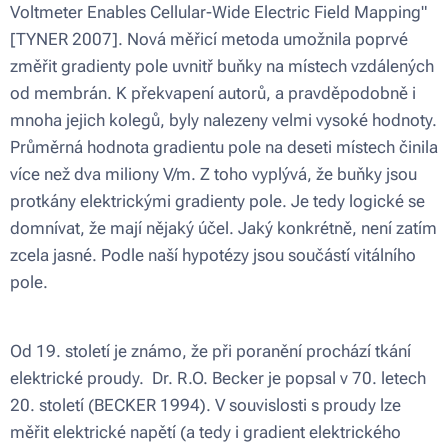
Voltmeter Enables Cellular-Wide Electric Field Mapping"
[TYNER 2007]. Nová měřicí metoda umožnila poprvé
změřit gradienty pole uvnitř buňky na místech vzdálených
od membrán. K překvapení autorů, a pravděpodobně i
mnoha jejich kolegů, byly nalezeny velmi vysoké hodnoty.
Průměrná hodnota gradientu pole na deseti místech činila
více než dva miliony V/m. Z toho vyplývá, že buňky jsou
protkány elektrickými gradienty pole. Je tedy logické se
domnívat, že mají nějaký účel. Jaký konkrétně, není zatím
zcela jasné. Podle naší hypotézy jsou součástí vitálního
pole.
Od 19. století je známo, že při poranění prochází tkání
elektrické proudy. Dr. R.O. Becker je popsal v 70. letech
20. století (BECKER 1994). V souvislosti s proudy lze
měřit elektrické napětí (a tedy i gradient elektrického