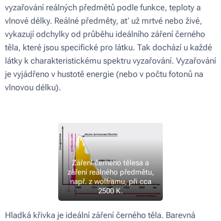
vyzařování reálných předmětů podle funkce, teploty a
vlnové délky. Reálné předměty, ať už mrtvé nebo živé,
vykazují odchylky od průběhu ideálního záření černého
těla, které jsou specifické pro látku. Tak dochází u každé
látky k charakteristickému spektru vyzařování. Vyzařování
je vyjádřeno v hustotě energie (nebo v počtu fotonů na
vlnovou délku).
Záření černého tělesa a
záření reálného předmětu,
např. z wolframu, při cca
2500 K.
Hladká křivka je ideální záření černého těla. Barevná