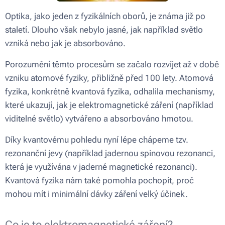
Optika, jako jeden z fyzikálních oborů, je známa již po
staletí. Dlouho však nebylo jasné, jak například světlo
vzniká nebo jak je absorbováno.
Porozumění těmto procesům se začalo rozvíjet až v době
vzniku atomové fyziky, přibližně před 100 lety. Atomová
fyzika, konkrétně kvantová fyzika, odhalila mechanismy,
které ukazují, jak je elektromagnetické záření (například
viditelné světlo) vytvářeno a absorbováno hmotou.
Díky kvantovému pohledu nyní lépe chápeme tzv.
rezonanční jevy (například jadernou spinovou rezonanci,
která je využívána v jaderné magnetické rezonanci).
Kvantová fyzika nám také pomohla pochopit, proč
mohou mít i minimální dávky záření velký účinek.
Co je to elektromagnetické záření?