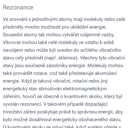
Rezonance
Ve srovnání s jednotlivými atomy mají molekuly nebo celé
předměty mnoho možností pro ukládání energie.
Sousední atomy tak mohou vytvářet vzájemné vazby.
Vibrovat mohou také celé molekuly ve vztahu k sobě
navzájem nebo může být uveden do určitého vibračního
stavu celý předmět (např. sklenice). Všechny tyto vibrační
stavy jsou současně zásobníky energie. Molekuly mohou
také provádět rotace, což také představuje akumulaci
energie. Když je takový vibrační, rotační nebo jiný
energetický stav stimulován elektromagnetickým
zářením, hovoří se obecně o kvantovém skoku, který byl
vyvolán rezonancí. V takovém případě dopadající
množství záření poskytuje právě tu správnou energii, aby
bylo možné dosáhnout energeticky obohaceného stavu.
O kvantovém skoku se mluví také, když systém přejde z