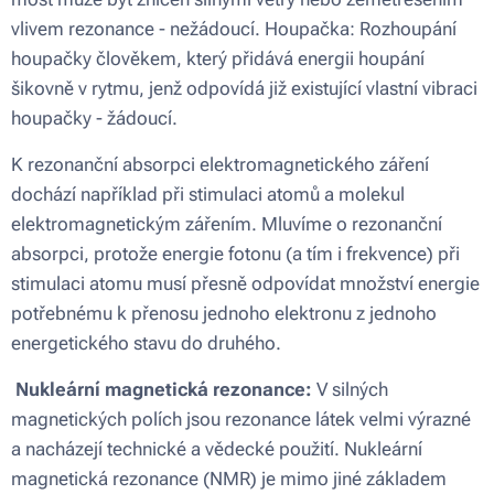
vlivem rezonance - nežádoucí. Houpačka: Rozhoupání
houpačky člověkem, který přidává energii houpání
šikovně v rytmu, jenž odpovídá již existující vlastní vibraci
houpačky - žádoucí.
K rezonanční absorpci elektromagnetického záření
dochází například při stimulaci atomů a molekul
elektromagnetickým zářením. Mluvíme o rezonanční
absorpci, protože energie fotonu (a tím i frekvence) při
stimulaci atomu musí přesně odpovídat množství energie
potřebnému k přenosu jednoho elektronu z jednoho
energetického stavu do druhého.
Nukleární magnetická rezonance:
V silných
magnetických polích jsou rezonance látek velmi výrazné
a nacházejí technické a vědecké použití. Nukleární
magnetická rezonance (NMR) je mimo jiné základem