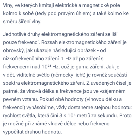
Vlny, ve kterých kmitají elektrické a magnetické pole
kolmo k sobě (tedy pod pravým úhlem) a také kolmo ke
směru šíření vlny.
Jednotlivé druhy elektromagnetického záření se liší
pouze frekvencí. Rozsah elektromagnetického záření je
obrovský, jak ukazuje následující obrázek - od
nízkofrekvenčního záření 1 Hz až po záření s
frekvencemi nad 10²¹ Hz, což je gama záření. Jak je
vidět, viditelné světlo (německy licht) je rovněž součástí
spektra elektromagnetického záření. Z uvedených čísel je
patrné, že vlnová délka a frekvence jsou ve vzájemném
pevném vztahu. Pokud obě hodnoty (vlnovou délku a
frekvenci) vynásobíme, vždy dostaneme stejnou hodnotu:
rychlost světla, která činí 3 × 10⁸ metrů za sekundu. Proto
je možné při známé vlnové délce nebo frekvenci
vypočítat druhou hodnotu.