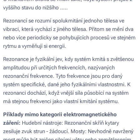
vyššího stavu do nižšího .....
Rezonancí se rozumí spolukmitání jednoho tělesa ve
vibraci, která vychází z jiného tělesa. Přitom se mění dva
nebo více periodicky se pohybujících procesů ve stejném
rytmu a vyměňují si energii.
Rezonance je fyzikální jev, kdy systém kmitá s zvětšenou
amplitudou při určitých frekvencích, nazývaných
rezonanční frekvence. Tyto frekvence jsou pro daný
systém specifické, dané jeho fyzikálními vlastnostmi. K
rezonanci dochází, když vnější síla působící na systém
má stejnou frekvenci jako vlastní kmitání systému.
Příklady mimo kategorii elektromagnetického
záření:
Hudební nástroje: Rezonanční skříň kytary
zesiluje zvuk strun - žádoucí. Mosty: Nevhodně navržený
most může být zničen silnými větry nebo zemětřesením