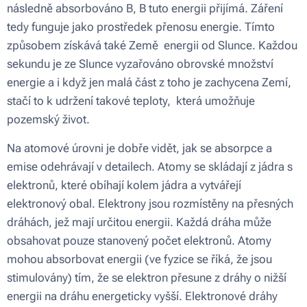
následně absorbováno B, B tuto energii přijímá. Záření
tedy funguje jako prostředek přenosu energie. Tímto
způsobem získává také Země energii od Slunce. Každou
sekundu je ze Slunce vyzařováno obrovské množství
energie a i když jen malá část z toho je zachycena Zemí,
stačí to k udržení takové teploty, která umožňuje
pozemský život.
Na atomové úrovni je dobře vidět, jak se absorpce a
emise odehrávají v detailech. Atomy se skládají z jádra s
elektronů, které obíhají kolem jádra a vytvářejí
elektronový obal. Elektrony jsou rozmístěny na přesných
dráhách, jež mají určitou energii. Každá dráha může
obsahovat pouze stanovený počet elektronů. Atomy
mohou absorbovat energii (ve fyzice se říká, že jsou
stimulovány) tím, že se elektron přesune z dráhy o nižší
energii na dráhu energeticky vyšší. Elektronové dráhy