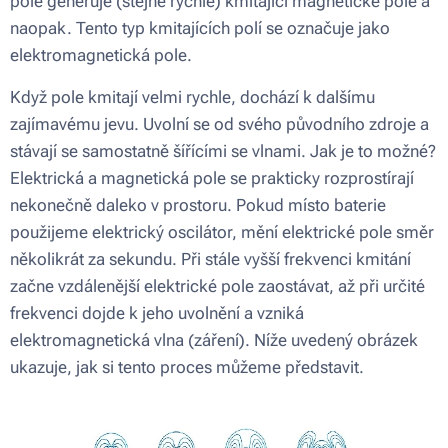
pole generuje (stejně rychle) kmitající magnetické pole a
naopak. Tento typ kmitajících polí se označuje jako
elektromagnetická pole.
Když pole kmitají velmi rychle, dochází k dalšímu
zajímavému jevu. Uvolní se od svého původního zdroje a
stávají se samostatně šířícími se vlnami. Jak je to možné?
Elektrická a magnetická pole se prakticky rozprostírají
nekonečně daleko v prostoru. Pokud místo baterie
použijeme elektrický oscilátor, mění elektrické pole směr
několikrát za sekundu. Při stále vyšší frekvenci kmitání
začne vzdálenější elektrické pole zaostávat, až při určité
frekvenci dojde k jeho uvolnění a vzniká
elektromagnetická vlna (záření). Níže uvedený obrázek
ukazuje, jak si tento proces můžeme představit.